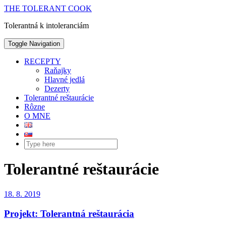
THE TOLERANT COOK
Tolerantná k intoleranciám
Toggle Navigation
RECEPTY
Raňajky
Hlavné jedlá
Dezerty
Tolerantné reštaurácie
Rôzne
O MNE
Tolerantné reštaurácie
18. 8. 2019
Projekt: Tolerantná reštaurácia