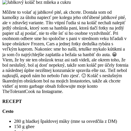
Môžete to volať aj jablkové pité, ak chcete. Dostala som od
kamošky za úlohu napiecť pre kolegu jeho obľúbené jablkové pité,
ale v zdravšej variante. Títo vtipní ľudia si na koláč nechali nalepiť
jedlý obrázok, ktorý som sa hanbila pani, ktorá tlačí fotky na jedlý
papier už aj poslať, nie to ešte ísť si ho osobne vyzdvihnúť. Pri
osobnom odbere sme ho spoločne s pani v strednom veku hľadali v
kope obrázkov Frozen, Cars a jednej fotky deduška rybára s
veľkým kaprom. Nakoniec sme ho našli, tetuške mykalo kútikmi a
ja som čo najrýchlejšie zaplatila a bežala sa hanbiť do auta. 😀
Viem, že by ste ten obrázok teraz asi radi videli, ale okrem toho, že
bol neslušný, bol aj dosť nepekný, takže som koláč pre účely fotenia
a následnej úplne nezištnej konzumácie spravila ešte raz. Tiež nebol
najkrajší, aspoň nám ho nebolo ľuto zjesť. 🙂 Koláč s neslušným
škaredným obrázkom bol na mojich Instastories, takže ak chcete
vidieť aj tento garbage obsah followujte moje konto
TheTolerantCook na Instagrame.
RECEPT
Cesto
280 g hladkej špaldovej múky (mne sa osvedčila z DM)
150 g ghee