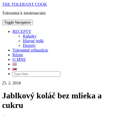
THE TOLERANT COOK
Tolerantná k intoleranciám
Toggle Navigation
RECEPTY
Raňajky
Hlavné jedlá
Dezerty
Tolerantné reštaurácie
Rôzne
O MNE
25. 2. 2018
Jablkový koláč bez mlieka a
cukru