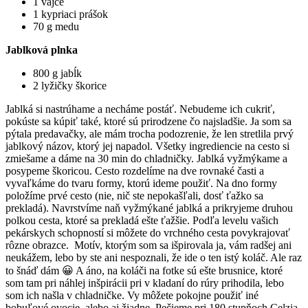
1 vajce
1 kypriaci prášok
70 g medu
Jablková plnka
800 g jabĺk
2 lyžičky škorice
Jablká si nastrúhame a necháme postáť. Nebudeme ich cukriť,
pokúste sa kúpiť také, ktoré sú prirodzene čo najsladšie. Ja som sa
pýtala predavačky, ale mám trocha podozrenie, že len stretlila prvý
jablkový názov, ktorý jej napadol. Všetky ingrediencie na cesto si
zmiešame a dáme na 30 min do chladničky. Jablká vyžmýkame a
posypeme škoricou. Cesto rozdelíme na dve rovnaké časti a
vyvaľkáme do tvaru formy, ktorú ideme použiť. Na dno formy
položíme prvé cesto (nie, nič ste nepokašľali, dosť ťažko sa
prekladá). Navrstvíme naň vyžmýkané jablká a prikryjeme druhou
polkou cesta, ktoré sa prekladá ešte ťažšie. Podľa levelu vašich
pekárskych schopností si môžete do vrchného cesta povykrajovať
rôzne obrazce. Motív, ktorým som sa išpirovala ja, vám radšej ani
neukážem, lebo by ste ani nespoznali, že ide o ten istý koláč. Ale raz
to šnáď dám 😀 A áno, na koláči na fotke sú ešte brusnice, ktoré
som tam pri náhlej inšpirácii pri v kladaní do rúry prihodila, lebo
som ich našla v chladničke. Vy môžete pokojne použiť iné
bobuľové ovocie, alebo aj žiadne. Pečieme pri 180 stupňoch Celzia