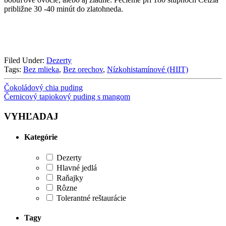
približne 30 -40 minút do zlatohneda.
Filed Under:
Dezerty
Tags:
Bez mlieka
,
Bez orechov
,
Nízkohistamínové (HIIT)
Čokoládový chia puding
Černicový tapiokový puding s mangom
VYHĽADAJ
Kategórie
Dezerty
Hlavné jedlá
Raňajky
Rôzne
Tolerantné reštaurácie
Tagy