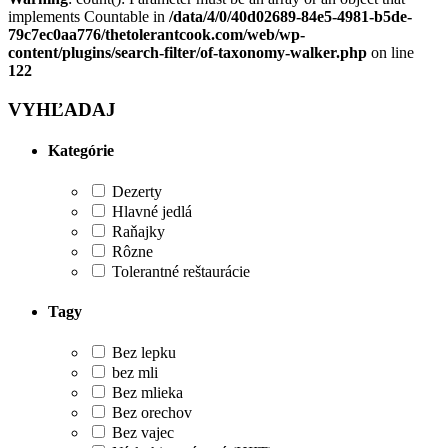
implements Countable in
/data/4/0/40d02689-84e5-4981-b5de-
79c7ec0aa776/thetolerantcook.com/web/wp-
content/plugins/search-filter/of-taxonomy-walker.php
on line
122
VYHĽADAJ
Kategórie
Dezerty
Hlavné jedlá
Raňajky
Rôzne
Tolerantné reštaurácie
Tagy
Bez lepku
bez mli
Bez mlieka
Bez orechov
Bez vajec