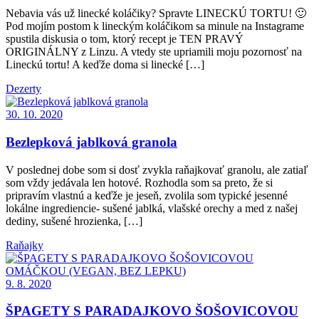
Nebavia vás už linecké koláčiky? Spravte LINECKÚ TORTU! 🙂
Pod mojím postom k lineckým koláčikom sa minule na Instagrame
spustila diskusia o tom, ktorý recept je TEN PRAVÝ
ORIGINÁLNY z Linzu. A vtedy ste upriamili moju pozornosť na
Lineckú tortu! A keďže doma si linecké […]
Dezerty
30. 10. 2020
Bezlepková jablková granola
V poslednej dobe som si dosť zvykla raňajkovať granolu, ale zatiaľ
som vždy jedávala len hotové. Rozhodla som sa preto, že si
pripravím vlastnú a keďže je jeseň, zvolila som typické jesenné
lokálne ingrediencie- sušené jablká, vlašské orechy a med z našej
dediny, sušené hrozienka, […]
Raňajky
9. 8. 2020
ŠPAGETY S PARADAJKOVO ŠOŠOVICOVOU