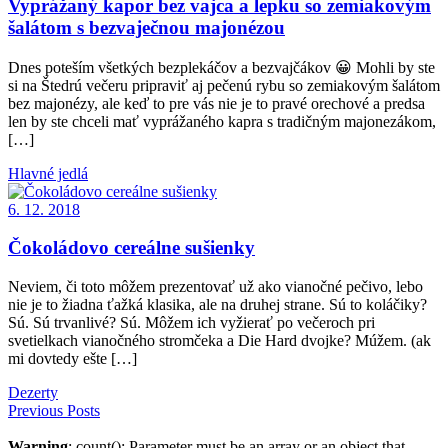
Vyprážaný kapor bez vajca a lepku so zemiakovým
šalátom s bezvaječnou majonézou
Dnes poteším všetkých bezplekáčov a bezvajčákov 😀 Mohli by ste
si na Štedrú večeru pripraviť aj pečenú rybu so zemiakovým šalátom
bez majonézy, ale keď to pre vás nie je to pravé orechové a predsa
len by ste chceli mať vyprážaného kapra s tradičným majonezákom,
[…]
Hlavné jedlá
6. 12. 2018
Čokoládovo cereálne sušienky
Neviem, či toto môžem prezentovať už ako vianočné pečivo, lebo
nie je to žiadna ťažká klasika, ale na druhej strane. Sú to koláčiky?
Sú. Sú trvanlivé? Sú. Môžem ich vyžierať po večeroch pri
svetielkach vianočného stromčeka a Die Hard dvojke? Múžem. (ak
mi dovtedy ešte […]
Dezerty
Previous Posts
Warning
: count(): Parameter must be an array or an object that