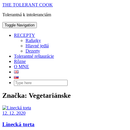
THE TOLERANT COOK
Tolerantná k intoleranciám
Toggle Navigation
RECEPTY
Raňajky
Hlavné jedlá
Dezerty
Tolerantné reštaurácie
Rôzne
O MNE
Značka: Vegetariánske
12. 12. 2020
Linecká torta