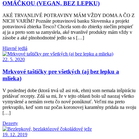
OMÁČKOU (VEGAN, BEZ LEPKU)
AKÉ TRVANLIVÉ POTRAVINY MÁM VŽDY DOMA A ČO Z
NICH VARÍM? Poznáte potravinovú banku Slovenska a projekt
potravinová zbierka Tesco? Chcela som do zbierky niečím prispieť
aj ja a preto som sa zamyslela, aké trvanlivé produkty mám vždy v
zásobe a aké plnohodnotné jedlo sa s […]
Hlavné jedlá
22. 5. 2020
Mrkvové taštičky pre všetkých (aj bez lepku a
mlieka)
V poslednej dobe (ktorá trvá už asi rok, ehm) som nemala inšpiráciu
pridávať recepty. Zdá sa mi, že v tejto oblasti bolo už naozaj všetko
vymyslené a nemám svetu čo nové ponúknuť. Veľmi ma preto
prekvapilo, keď som raz počas koronovej karantény pridala na svoju
[…]
Dezerty
19. 12. 2019