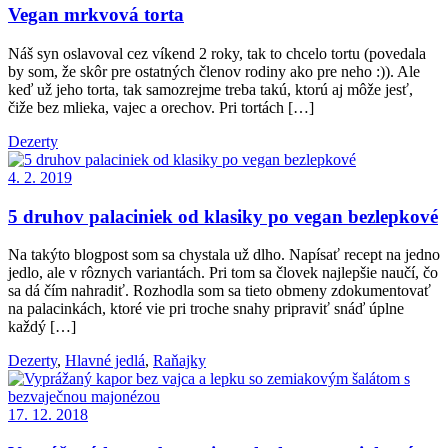
Vegan mrkvová torta
Náš syn oslavoval cez víkend 2 roky, tak to chcelo tortu (povedala
by som, že skôr pre ostatných členov rodiny ako pre neho :)). Ale
keď už jeho torta, tak samozrejme treba takú, ktorú aj môže jesť,
čiže bez mlieka, vajec a orechov. Pri tortách […]
Dezerty
4. 2. 2019
5 druhov palaciniek od klasiky po vegan bezlepkové
Na takýto blogpost som sa chystala už dlho. Napísať recept na jedno
jedlo, ale v rôznych variantách. Pri tom sa človek najlepšie naučí, čo
sa dá čím nahradiť. Rozhodla som sa tieto obmeny zdokumentovať
na palacinkách, ktoré vie pri troche snahy pripraviť snáď úplne
každý […]
Dezerty
,
Hlavné jedlá
,
Raňajky
17. 12. 2018