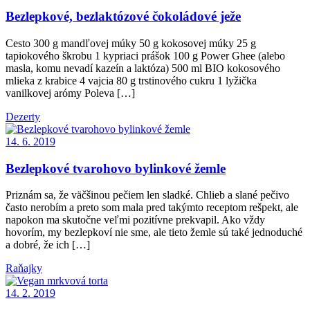
Bezlepkové, bezlaktózové čokoládové ježe
Cesto 300 g mandľovej múky 50 g kokosovej múky 25 g
tapiokového škrobu 1 kypriaci prášok 100 g Power Ghee (alebo
masla, komu nevadí kazeín a laktóza) 500 ml BIO kokosového
mlieka z krabice 4 vajcia 80 g trstinového cukru 1 lyžička
vanilkovej arómy Poleva […]
Dezerty
14. 6. 2019
Bezlepkové tvarohovo bylinkové žemle
Priznám sa, že väčšinou pečiem len sladké. Chlieb a slané pečivo
často nerobím a preto som mala pred takýmto receptom rešpekt, ale
napokon ma skutočne veľmi pozitívne prekvapil. Ako vždy
hovorím, my bezlepkoví nie sme, ale tieto žemle sú také jednoduché
a dobré, že ich […]
Raňajky
14. 2. 2019